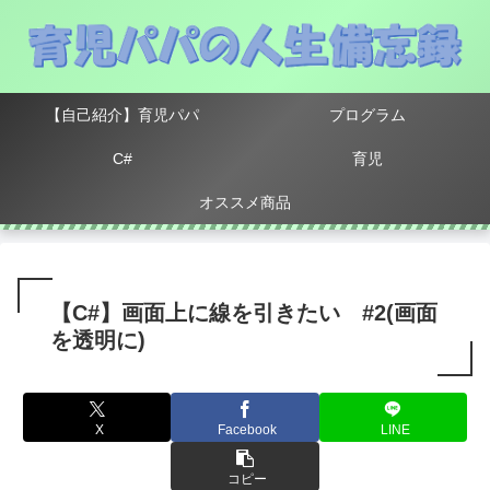
【自己紹介】育児パパ
プログラム
C#
育児
オススメ商品
【C#】画面上に線を引きたい #2(画面
を透明に)
X
Facebook
LINE
コピー