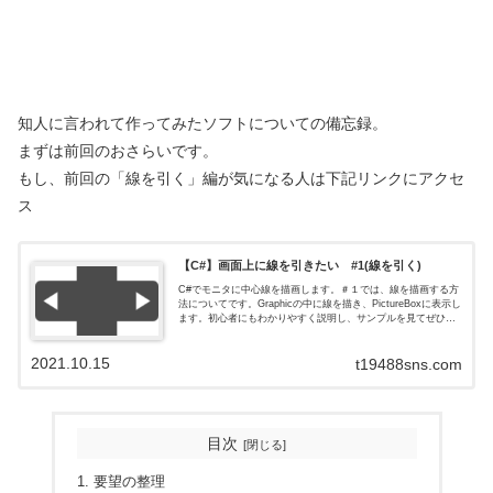
知人に言われて作ってみたソフトについての備忘録。
まずは前回のおさらいです。
もし、前回の「線を引く」編が気になる人は下記リンクにアクセ
ス
【C#】画面上に線を引きたい #1(線を引く)
C#でモニタに中心線を描画します。＃１では、線を描画する方
法についてです。Graphicの中に線を描き、PictureBoxに表示し
ます。初心者にもわかりやすく説明し、サンプルを見てぜひ参
考にしてみてください。
2021.10.15
t19488sns.com
目次
要望の整理