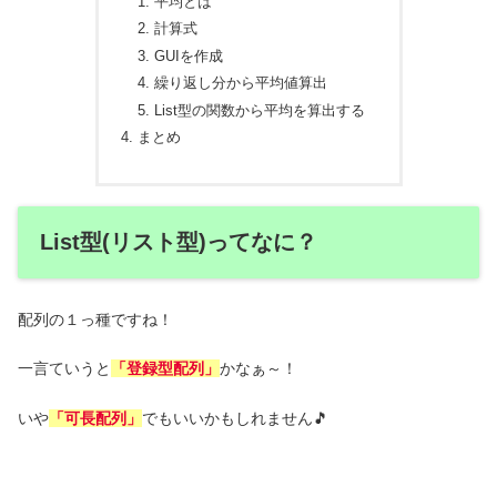
平均とは
計算式
GUIを作成
繰り返し分から平均値算出
List型の関数から平均を算出する
まとめ
List型(リスト型)ってなに？
配列の１っ種ですね！
一言ていうと
「登録型配列」
かなぁ～！
いや
「可長配列」
でもいいかもしれません🎵