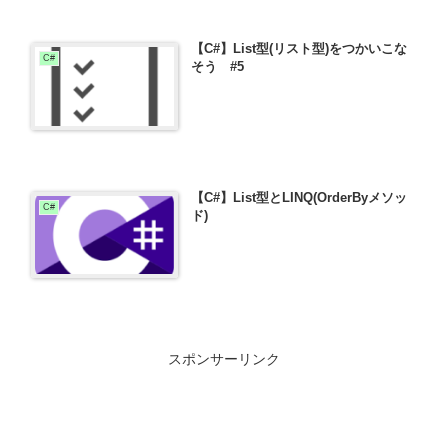
【C#】List型(リスト型)をつかいこな
C#
そう #5
【C#】List型とLINQ(OrderByメソッ
C#
ド)
スポンサーリンク