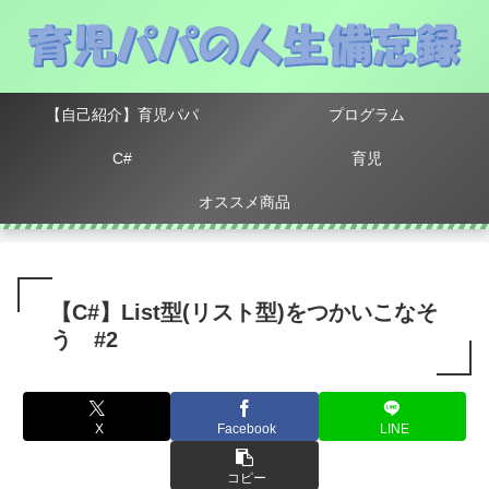
【自己紹介】育児パパ
プログラム
C#
育児
オススメ商品
【C#】List型(リスト型)をつかいこなそ
う #2
X
Facebook
LINE
コピー