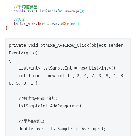
private void btnExe_Ave1Row_Click(object sender, 
EventArgs e)

{

    List<int> lstSampleInt = new List<int>();

    int[] num = new int[] { 2, 4, 7, 3, 9, 4, 8, 
6, 5, 0, 1 };

    //数字を登録(追加)

    lstSampleInt.AddRange(num);

    //平均値算出

    double ave = lstSampleInt.Average();
