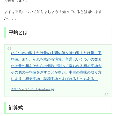
で紹介します。
まずは平均について知りましょう！知っているとは思います
が。。。
平均とは
いくつかの数または量の中間の値を持つ数または量。平
均値。また、それを求める演算。普通はいくつかの数ま
たは量の和をそれらの個数で割って得られる相加平均や
その他の平均値をさすことが多い。中間の意味の取り方
により、相乗平均、調和平均とよばれるものもある。
平均とは – コトバンク (kotobank.jp)
計算式