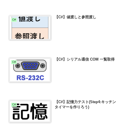
【C#】値渡しと参照渡し
C#
【C#】シリアル通信 COM 一覧取得
C#
【C#】記憶力テスト(Step4:キッチン
C#
タイマーを作りろう)