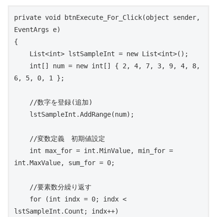
private void btnExecute_For_Click(object sender, 
EventArgs e)

{

    List<int> lstSampleInt = new List<int>();

    int[] num = new int[] { 2, 4, 7, 3, 9, 4, 8, 
6, 5, 0, 1 };

    //数字を登録(追加)

    lstSampleInt.AddRange(num);

    //変数定義　初期値設定

    int max_for = int.MinValue, min_for = 
int.MaxValue, sum_for = 0;

    //要素数分繰り返す

    for (int indx = 0; indx < 
lstSampleInt.Count; indx++)
