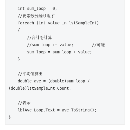
    int sum_loop = 0;

    //要素数分繰り返す

    foreach (int value in lstSampleInt)

    {

        //合計を計算

        //sum_loop += value;        //可能

        sum_loop = sum_loop + value;

    }

    //平均値算出

    double ave = (double)sum_loop / 
(double)lstSampleInt.Count;

    //表示

    lblAve_Loop.Text = ave.ToString();

}