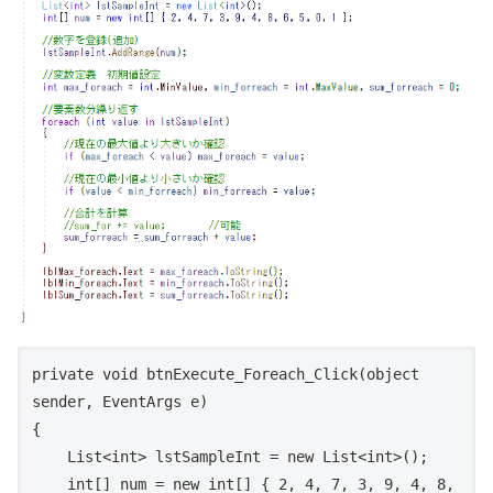
private void btnExecute_Foreach_Click(object 
sender, EventArgs e)

{

    List<int> lstSampleInt = new List<int>();

    int[] num = new int[] { 2, 4, 7, 3, 9, 4, 8, 