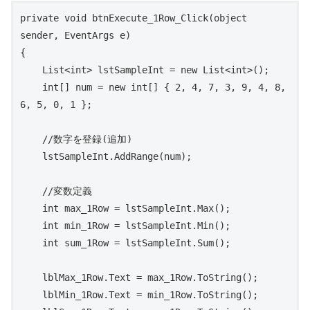
private void btnExecute_1Row_Click(object 
sender, EventArgs e)

{

    List<int> lstSampleInt = new List<int>();

    int[] num = new int[] { 2, 4, 7, 3, 9, 4, 8, 
6, 5, 0, 1 };

    //数字を登録(追加)

    lstSampleInt.AddRange(num);

    //変数定義

    int max_1Row = lstSampleInt.Max();

    int min_1Row = lstSampleInt.Min();

    int sum_1Row = lstSampleInt.Sum();

    lblMax_1Row.Text = max_1Row.ToString();

    lblMin_1Row.Text = min_1Row.ToString();
