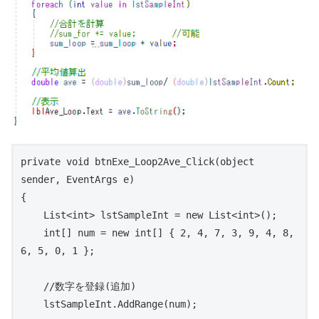
private void btnExe_Loop2Ave_Click(object 
sender, EventArgs e)

{

    List<int> lstSampleInt = new List<int>();

    int[] num = new int[] { 2, 4, 7, 3, 9, 4, 8, 
6, 5, 0, 1 };

    //数字を登録(追加)

    lstSampleInt.AddRange(num);
