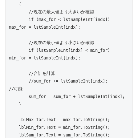
    {

        //現在の最大値より大きいか確認

        if (max_for < lstSampleInt[indx]) 
max_for = lstSampleInt[indx];

        //現在の最小値より小さいか確認

        if (lstSampleInt[indx] < min_for) 
min_for = lstSampleInt[indx];

        //合計を計算

        //sum_for += lstSampleInt[indx];        
//可能

        sum_for = sum_for + lstSampleInt[indx];

    }

    lblMax_for.Text = max_for.ToString();

    lblMin_for.Text = min_for.ToString();

    lblSum_for.Text = sum_for.ToString();
