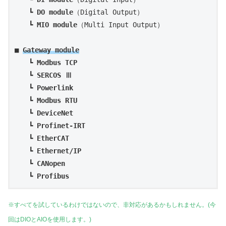
　　┗ 
DO module
（Digital Output）

　　┗ 
MIO module
（Multi Input Output）

■ 
Gateway module
　　┗ 
Modbus TCP
　　┗ 
SERCOS Ⅲ
　　┗ 
Powerlink
　　┗ 
Modbus RTU
　　┗ 
DeviceNet
　　┗ 
Profinet-IRT
　　┗ 
EtherCAT
　　┗ 
Ethernet/IP
　　┗ 
CANopen
　　┗ 
Profibus
※すべてを試しているわけではないので、非対応があるかもしれません。(今
回はDIOとAIOを使用します。)