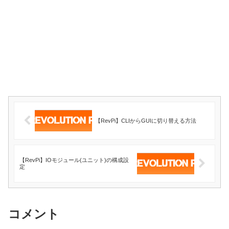
【RevPi】CLIからGUIに切り替える方法
【RevPi】IOモジュール(ユニット)の構成設
定
コメント