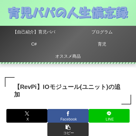
【自己紹介】育児パパ
プログラム
C#
育児
オススメ商品
【RevPi】IOモジュール(ユニット)の追
加
X
Facebook
LINE
コピー