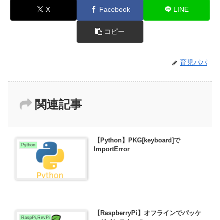
X
Facebook
LINE
コピー
育児パパ
関連記事
【Python】PKG[keyboard]で
Python
ImportError
【RaspberryPi】オフラインでパッケ
RaspPi,RevPi